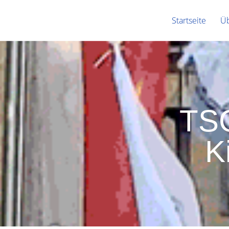
Startseite
Üb
TSG
K