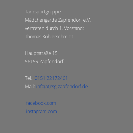
Tanzsportgruppe
Mädchengarde Zapfendorf e.V.
vertreten durch 1. Vorstand:
Thomas Köhlerschmidt
Hauptstraße 15
96199 Zapfendorf
Tel.:
0151 22172461
Mail:
info(at)tsg-zapfendorf.de
facebook.com
instagram.com