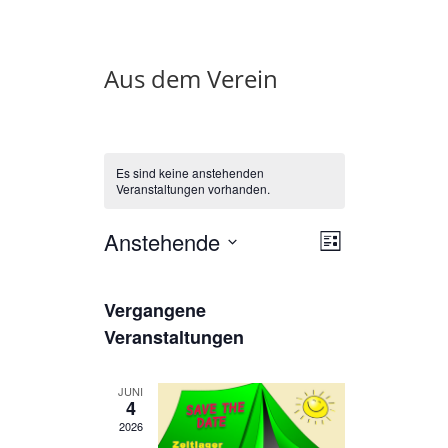
Aus dem Verein
Es sind keine anstehenden
Veranstaltungen vorhanden.
Ansichten-
Veranstalt
Anstehende
Liste
Ansichten-
Navigation
Datum
Navigation
wählen.
Vergangene
Veranstaltungen
JUNI
4
2026