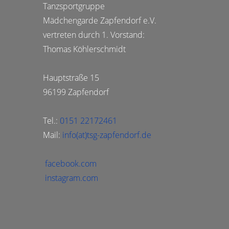
Tanzsportgruppe
Mädchengarde Zapfendorf e.V.
vertreten durch 1. Vorstand:
Thomas Köhlerschmidt
Hauptstraße 15
96199 Zapfendorf
Tel.:
0151 22172461
Mail:
info(at)tsg-zapfendorf.de
facebook.com
instagram.com