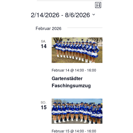
Veranstaltungen
Ansichten-
Veranstalt
Liste
Ansichten-
Navigation
2/14/2026
 - 
8/6/2026
Navigation
Datum
wählen.
Februar 2026
SA.
14
Februar 14 @ 14:00
-
16:00
Gartenstädter
Faschingsumzug
SO.
15
Februar 15 @ 14:00
-
16:00